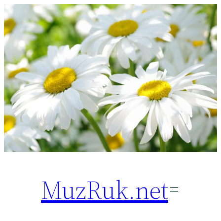
Перейти
к
содержимому
MuzRuk.net