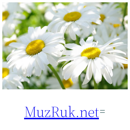
Перейти
к
содержимому
MuzRuk.net