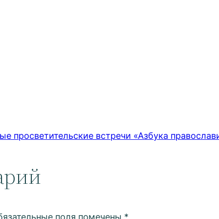
ные просветительские встречи «Азбука православ
арий
бязательные поля помечены
*