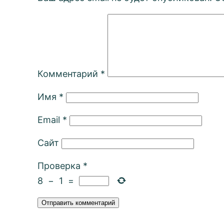
Комментарий
*
Имя
*
Email
*
Сайт
Проверка
*
8
−
1
=