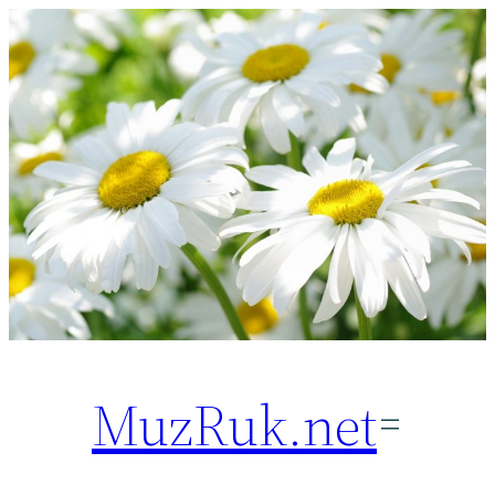
Перейти
к
содержимому
MuzRuk.net