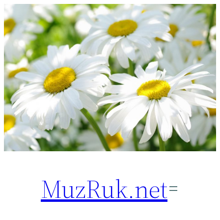
Перейти
к
содержимому
MuzRuk.net