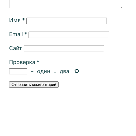
Имя
*
Email
*
Сайт
Проверка
*
−
один
=
два