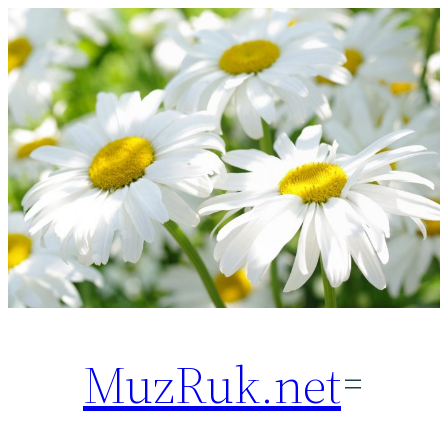
Перейти
к
содержимому
MuzRuk.net