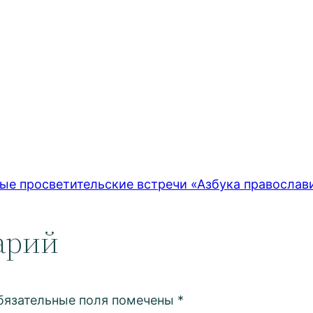
ные просветительские встречи «Азбука православ
арий
бязательные поля помечены
*