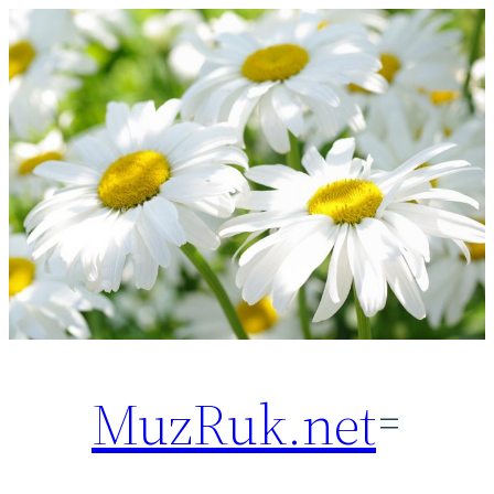
Перейти
к
содержимому
MuzRuk.net