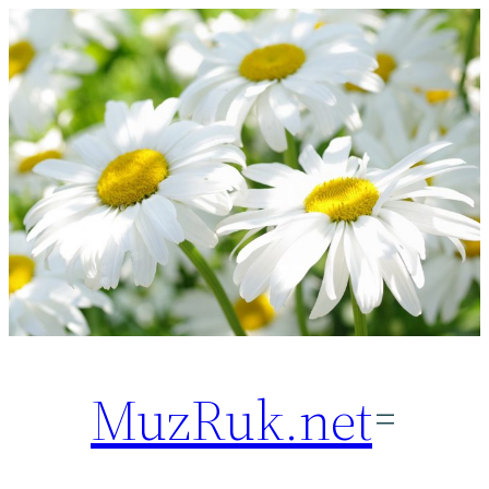
Перейти
к
содержимому
MuzRuk.net