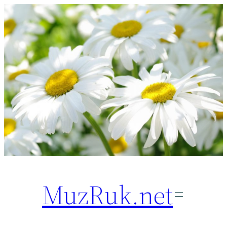
Перейти
к
содержимому
MuzRuk.net