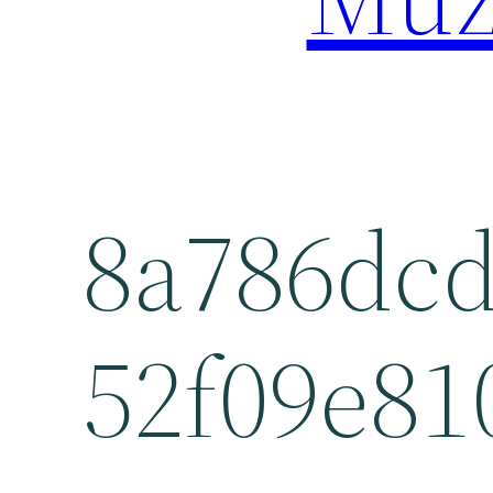
8a786dc
52f09e81