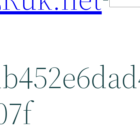
db452e6dad
07f