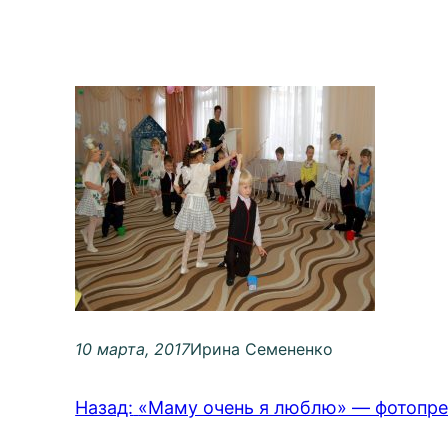
10 марта, 2017
Ирина Семененко
Назад:
«Маму очень я люблю» — фотопрез