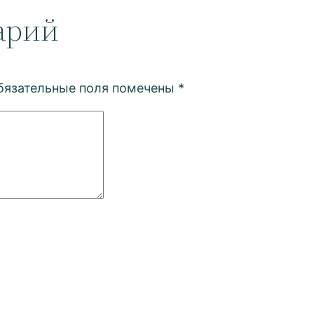
арий
бязательные поля помечены
*