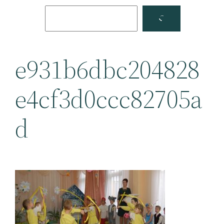
Поиск
Facebook
YouTube
e931b6dbc204828
e4cf3d0ccc82705a
d