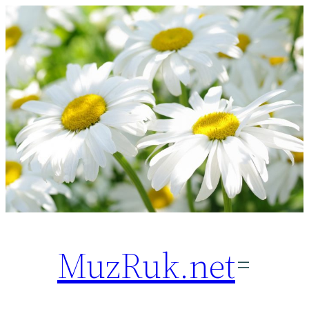
Перейти
к
содержимому
MuzRuk.net