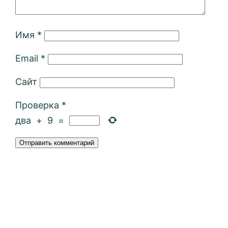
Имя
*
Email
*
Сайт
Проверка
*
два
+
9
=