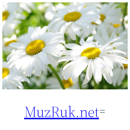
Перейти
к
содержимому
MuzRuk.net