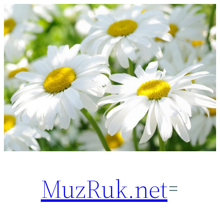
Перейти
к
содержимому
MuzRuk.net