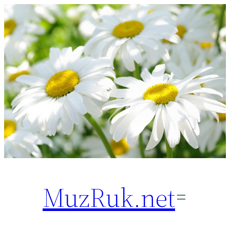
Перейти
к
содержимому
MuzRuk.net