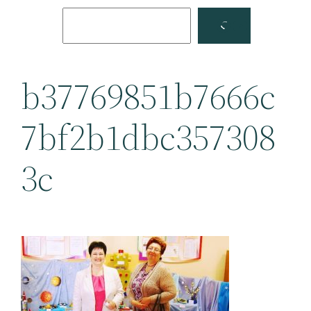
Поиск
Facebook
YouTube
b37769851b7666c
7bf2b1dbc357308
3c