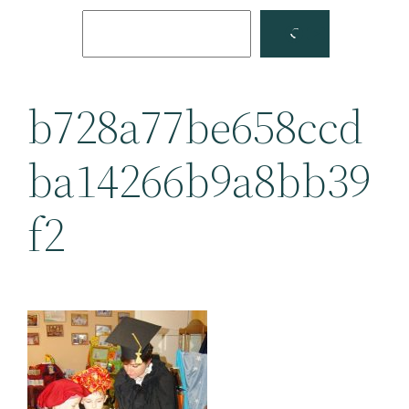
Поиск
Facebook
YouTube
b728a77be658ccd
ba14266b9a8bb39
f2