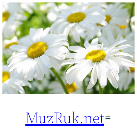
Перейти
к
содержимому
MuzRuk.net