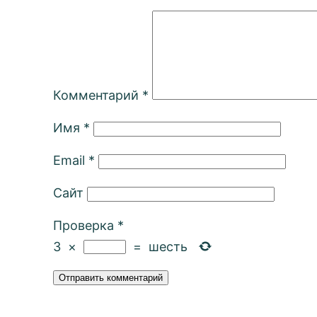
Комментарий
*
Имя
*
Email
*
Сайт
Проверка
*
3
×
=
шесть