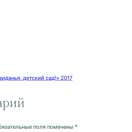
иданья, детский сад!» 2017
арий
бязательные поля помечены
*