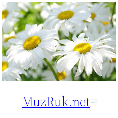
Перейти
к
содержимому
MuzRuk.net