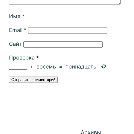
Имя
*
Email
*
Сайт
Проверка
*
+
восемь
=
тринадцать
Архивы