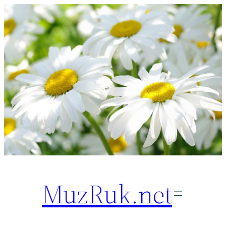
Перейти
к
содержимому
MuzRuk.net