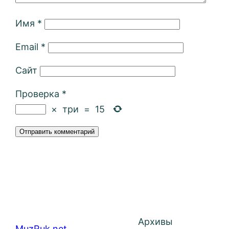
Имя
*
Email
*
Сайт
Проверка
*
×
три
=
15
Архивы
MuzRuk.net