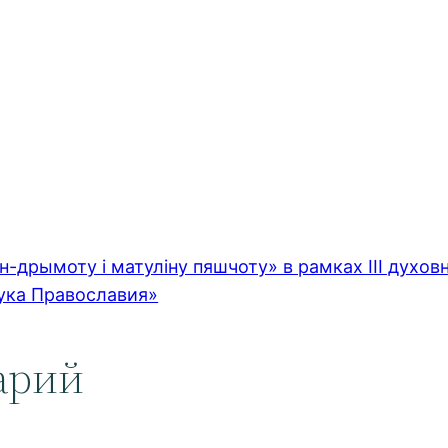
н-дрымоту і матуліну пяшчоту» в рамках III духо
ука Православия»
арий