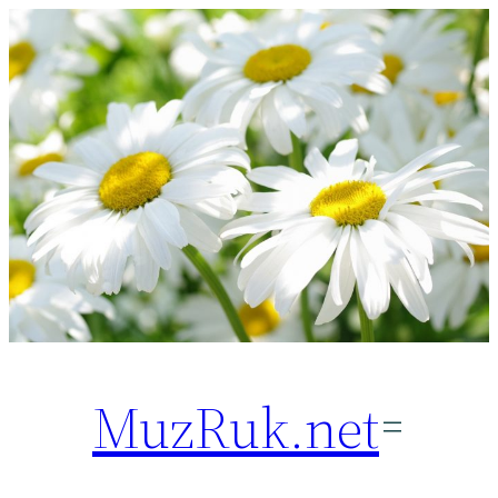
Перейти
к
содержимому
MuzRuk.net