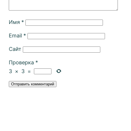
Имя
*
Email
*
Сайт
Проверка
*
3
×
3
=