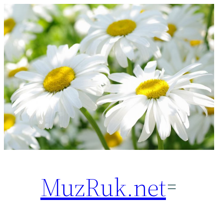
Перейти
к
содержимому
MuzRuk.net