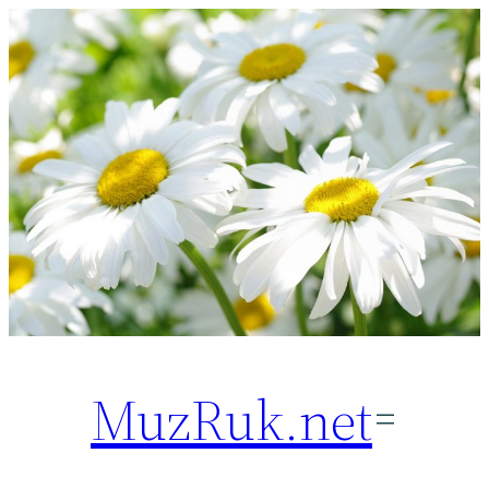
Перейти
к
содержимому
MuzRuk.net