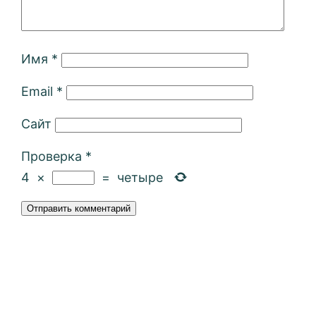
Имя
*
Email
*
Сайт
Проверка
*
4
×
=
четыре