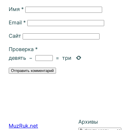
Имя
*
Email
*
Сайт
Проверка
*
девять
−
=
три
Архивы
MuzRuk.net