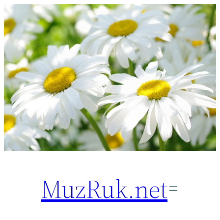
Перейти
к
содержимому
MuzRuk.net