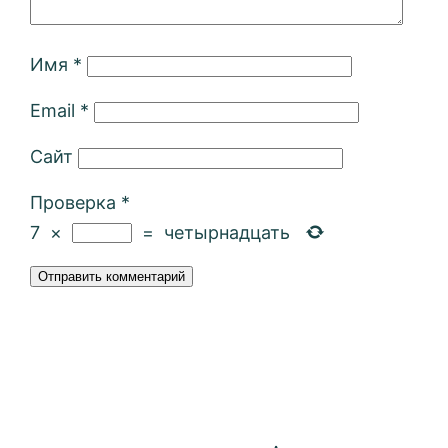
Имя
*
Email
*
Сайт
Проверка
*
7
×
=
четырнадцать