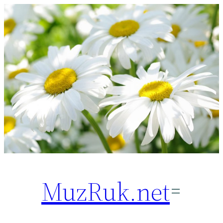
Перейти
к
содержимому
MuzRuk.net