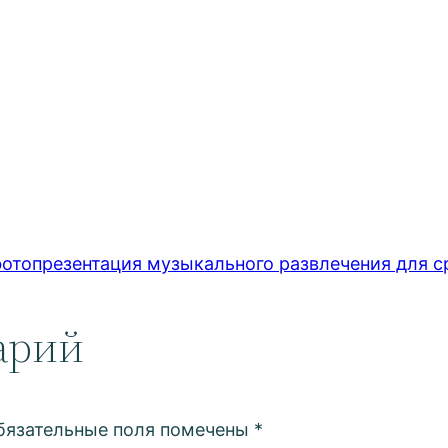
отопрезентация музыкального развлечения для с
арий
бязательные поля помечены
*