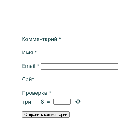
Комментарий
*
Имя
*
Email
*
Сайт
Проверка
*
три
+
8
=