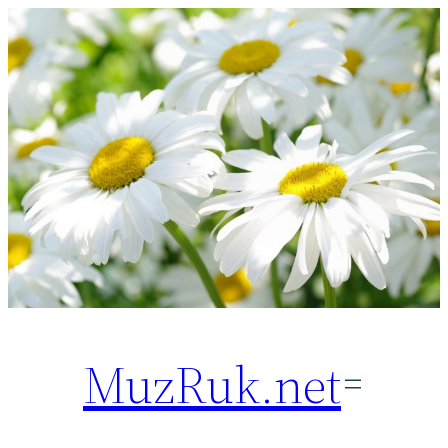
Перейти
к
содержимому
MuzRuk.net