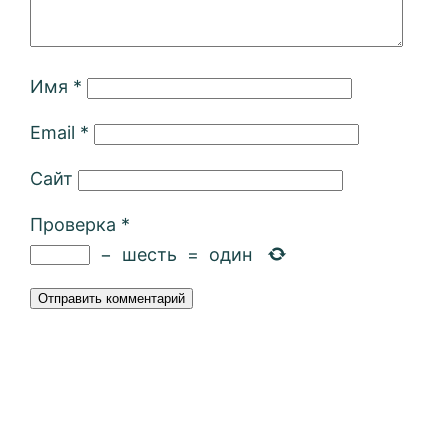
Имя
*
Email
*
Сайт
Проверка
*
−
шесть
=
один