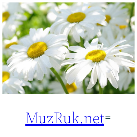
Перейти
к
содержимому
MuzRuk.net