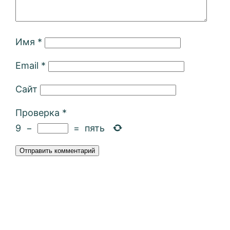
Имя
*
Email
*
Сайт
Проверка
*
9
−
=
пять