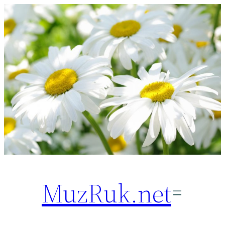
Перейти
к
содержимому
MuzRuk.net