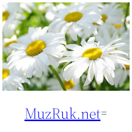
Перейти
к
содержимому
MuzRuk.net