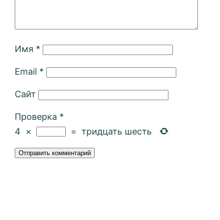
Имя
*
Email
*
Сайт
Проверка
*
4
×
=
тридцать шесть