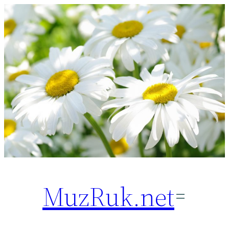
Перейти
к
содержимому
MuzRuk.net