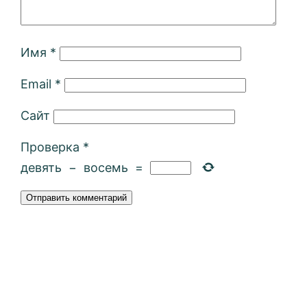
Имя
*
Email
*
Сайт
Проверка
*
девять
−
восемь
=