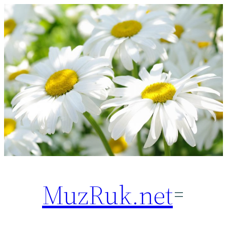
Перейти
к
содержимому
MuzRuk.net