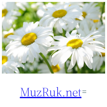
Перейти
к
содержимому
MuzRuk.net