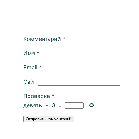
Комментарий
*
Имя
*
Email
*
Сайт
Проверка
*
девять
−
3
=