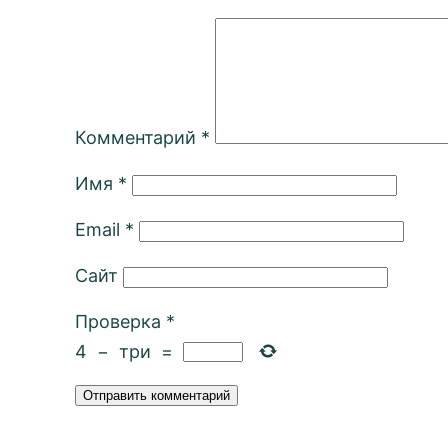
Комментарий
*
Имя
*
Email
*
Сайт
Проверка
*
4
−
три
=