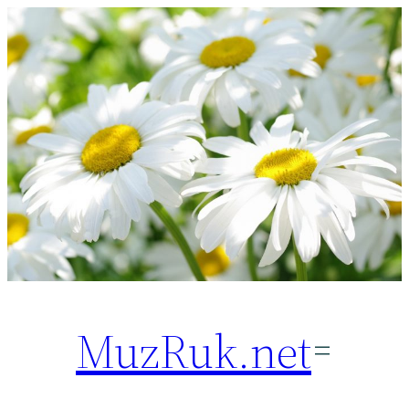
Перейти
к
содержимому
MuzRuk.net