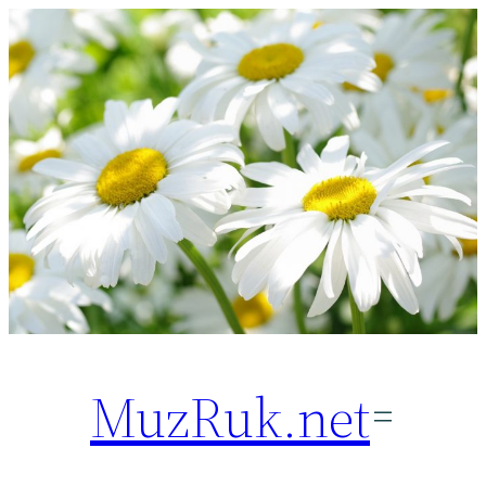
Перейти
к
содержимому
MuzRuk.net