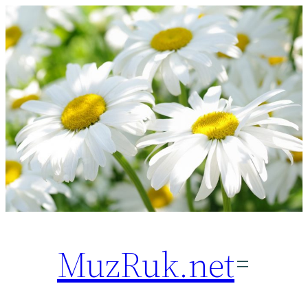
Перейти
к
содержимому
MuzRuk.net