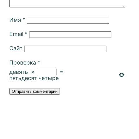
Имя
*
Email
*
Сайт
Проверка
*
девять
×
=
пятьдесят четыре