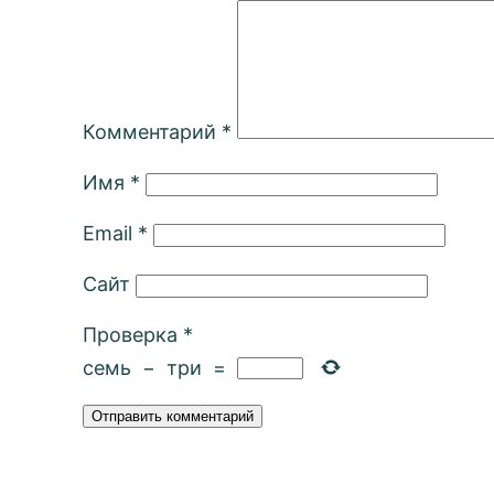
Комментарий
*
Имя
*
Email
*
Сайт
Проверка
*
семь
−
три
=