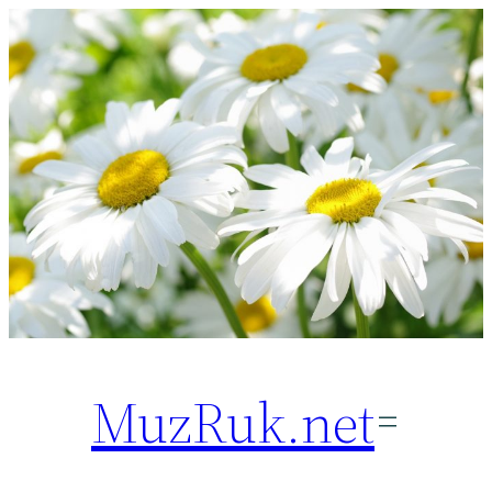
Перейти
к
содержимому
MuzRuk.net