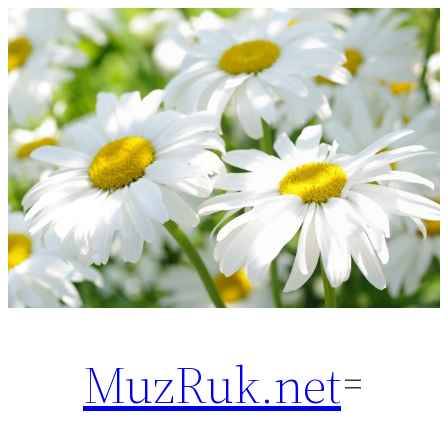
Перейти
к
содержимому
MuzRuk.net