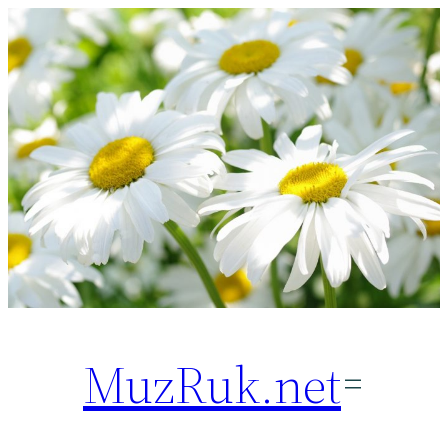
Перейти
к
содержимому
MuzRuk.net