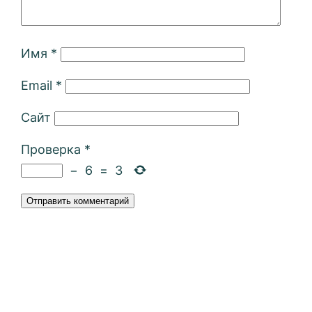
Имя
*
Email
*
Сайт
Проверка
*
−
6
=
3