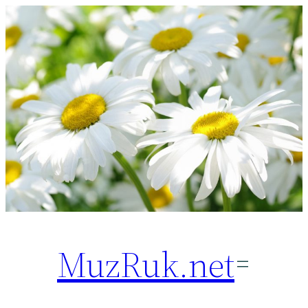
Перейти
к
содержимому
MuzRuk.net