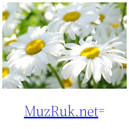
Перейти
к
содержимому
MuzRuk.net