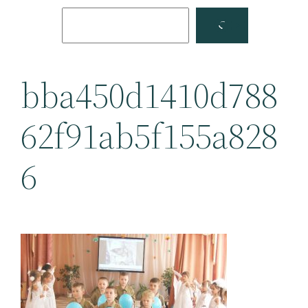
Поиск
Facebook
YouTube
bba450d1410d788
62f91ab5f155a828
6