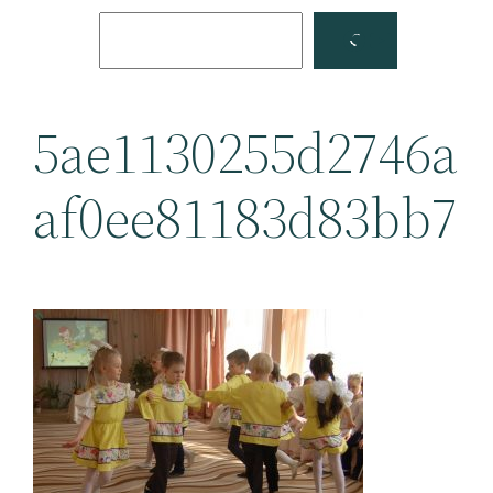
Поиск
Facebook
YouTube
5ae1130255d2746a
af0ee81183d83bb7