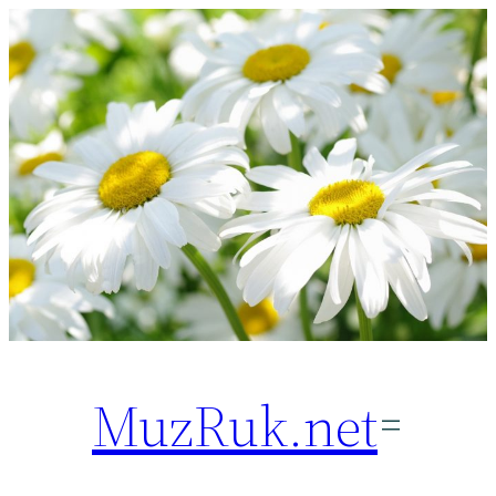
Перейти
к
содержимому
MuzRuk.net