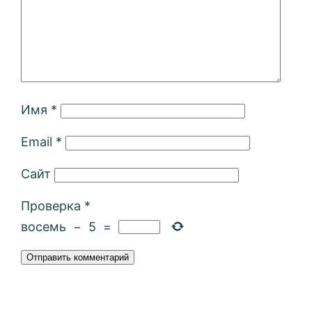
Имя
*
Email
*
Сайт
Проверка
*
восемь
−
5
=