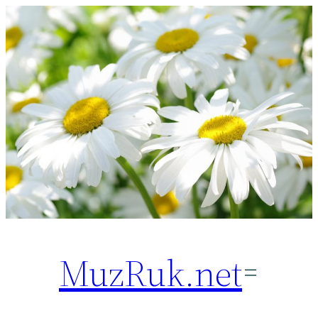
Перейти
к
содержимому
MuzRuk.net