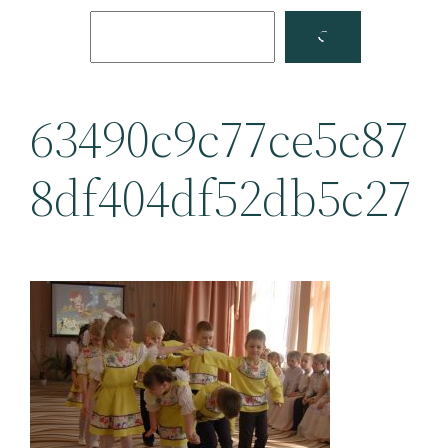
Поиск
Facebook
YouTube
63490c9c77ce5c87
8df404df52db5c27