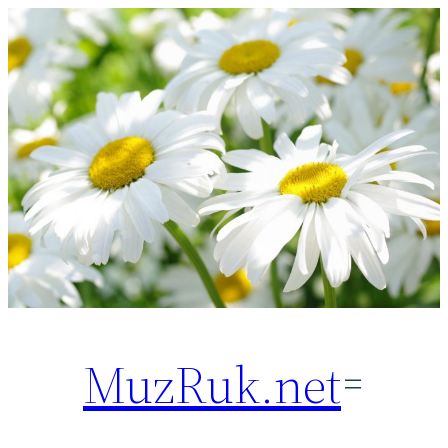
Перейти
к
содержимому
MuzRuk.net