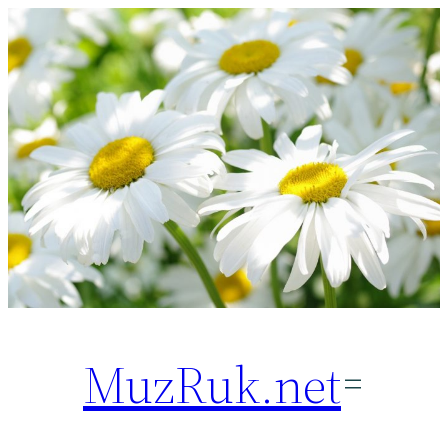
Перейти
к
содержимому
MuzRuk.net