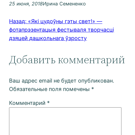
25 июня, 2018
Ирина Семененко
Назад:
«Які цудоўны гэты свет!» —
фотапрэзентацыя фестываля творчасці
дзяцей дашкольнага ўзросту
Добавить комментарий
Ваш адрес email не будет опубликован.
Обязательные поля помечены
*
Комментарий
*