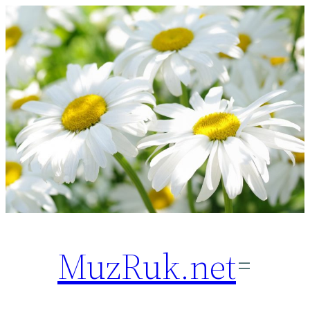
Перейти
к
содержимому
MuzRuk.net