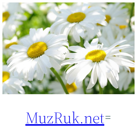
Перейти
к
содержимому
MuzRuk.net