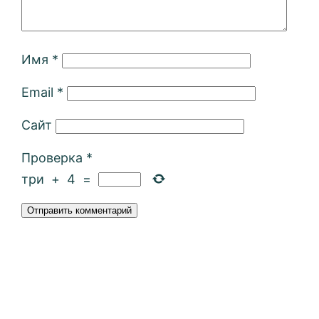
Имя
*
Email
*
Сайт
Проверка
*
три
+
4
=